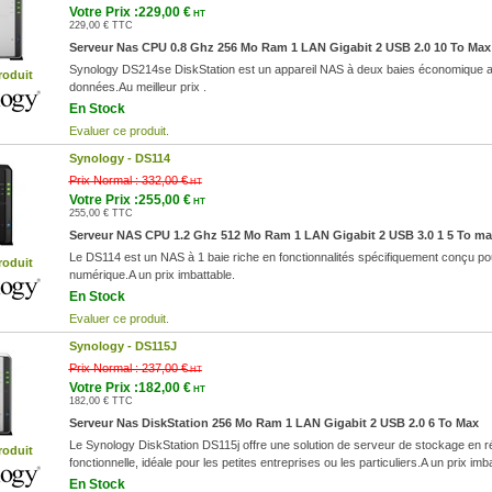
Votre Prix :229,00 €
HT
229,00 € TTC
Serveur Nas CPU 0.8 Ghz 256 Mo Ram 1 LAN Gigabit 2 USB 2.0 10 To Max
Synology DS214se DiskStation est un appareil NAS à deux baies économique aya
roduit
données.Au meilleur prix .
En Stock
Evaluer ce produit.
Synology -
DS114
Prix Normal :
332,00 €
HT
Votre Prix :255,00 €
HT
255,00 € TTC
Serveur NAS CPU 1.2 Ghz 512 Mo Ram 1 LAN Gigabit 2 USB 3.0 1 5 To ma
Le DS114 est un NAS à 1 baie riche en fonctionnalités spécifiquement conçu pou
roduit
numérique.A un prix imbattable.
En Stock
Evaluer ce produit.
Synology -
DS115J
Prix Normal :
237,00 €
HT
Votre Prix :182,00 €
HT
182,00 € TTC
Serveur Nas DiskStation 256 Mo Ram 1 LAN Gigabit 2 USB 2.0 6 To Max
Le Synology DiskStation DS115j offre une solution de serveur de stockage en r
roduit
fonctionnelle, idéale pour les petites entreprises ou les particuliers.A un prix imba
En Stock