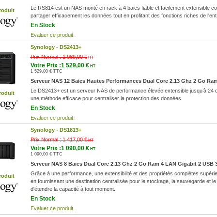
Le RS814 est un NAS monté en rack à 4 baies fiable et facilement extensible con
roduit
partager efficacement les données tout en profitant des fonctions riches de l'entr
En Stock
Evaluer ce produit.
Synology -
DS2413+
Prix Normal :
1 989,00 €
HT
Votre Prix :1 529,00 €
HT
1 529,00 € TTC
Serveur NAS 12 Baies Hautes Performances Dual Core 2.13 Ghz 2 Go Ram
Le DS2413+ est un serveur NAS de performance élevée extensible jusqu’à 24 dis
roduit
une méthode efficace pour centraliser la protection des données.
En Stock
Evaluer ce produit.
Synology -
DS1813+
Prix Normal :
1 417,00 €
HT
Votre Prix :1 090,00 €
HT
1 090,00 € TTC
Serveur NAS 8 Baies Dual Core 2.13 Ghz 2 Go Ram 4 LAN Gigabit 2 USB 
Grâce à une performance, une extensibilité et des propriétés complètes supérie
roduit
en fournissant une destination centralisée pour le stockage, la sauvegarde et le 
d'étendre la capacité à tout moment.
En Stock
Evaluer ce produit.