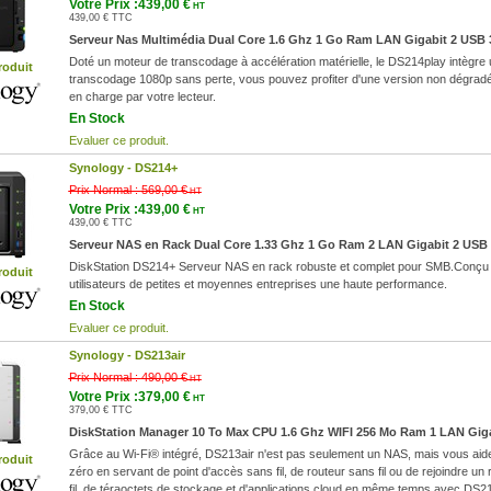
Votre Prix :439,00 €
HT
439,00 € TTC
Serveur Nas Multimédia Dual Core 1.6 Ghz 1 Go Ram LAN Gigabit 2 USB 
Doté un moteur de transcodage à accélération matérielle, le DS214play intègre
roduit
transcodage 1080p sans perte, vous pouvez profiter d'une version non dégradée 
en charge par votre lecteur.
En Stock
Evaluer ce produit.
Synology -
DS214+
Prix Normal :
569,00 €
HT
Votre Prix :439,00 €
HT
439,00 € TTC
Serveur NAS en Rack Dual Core 1.33 Ghz 1 Go Ram 2 LAN Gigabit 2 USB 
DiskStation DS214+ Serveur NAS en rack robuste et complet pour SMB.Conçu po
roduit
utilisateurs de petites et moyennes entreprises une haute performance.
En Stock
Evaluer ce produit.
Synology -
DS213air
Prix Normal :
490,00 €
HT
Votre Prix :379,00 €
HT
379,00 € TTC
DiskStation Manager 10 To Max CPU 1.6 Ghz WIFI 256 Mo Ram 1 LAN Giga
Grâce au Wi-Fi® intégré, DS213air n'est pas seulement un NAS, mais vous aide à
roduit
zéro en servant de point d'accès sans fil, de routeur sans fil ou de rejoindre u
fil, de téraoctets de stockage et d'applications cloud en même temps avec DS21