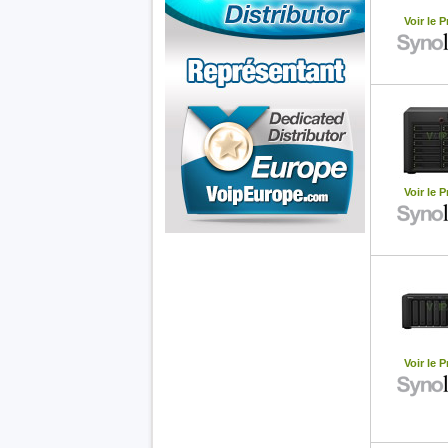
Voir le P
Voir le P
Les cartes
Chez Voip
Openvox
France
Voir le P