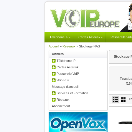
Téléphone IP
Cartes Asterisk
Passerelle VoI
Accueil
»
Réseaux
»
Stockage NAS
Univers
Stockage 
Téléphone IP
Cartes Asterisk
Passerelle VoIP
Tous Le
Voip PBX
[16 
Message d'accueil
Services et Formation
Tr
Réseaux
Abonnement