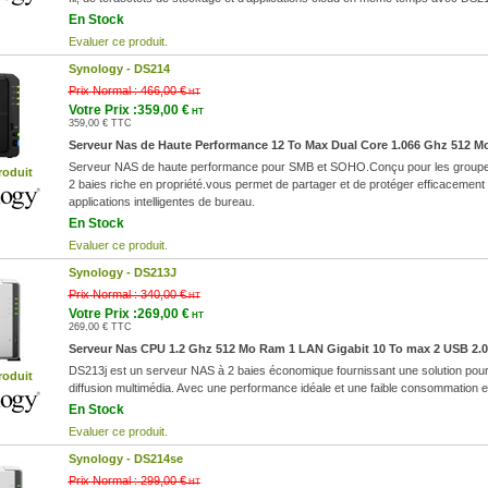
En Stock
Evaluer ce produit.
Synology -
DS214
Prix Normal :
466,00 €
HT
Votre Prix :359,00 €
HT
359,00 € TTC
Serveur Nas de Haute Performance 12 To Max Dual Core 1.066 Ghz 512 M
Serveur NAS de haute performance pour SMB et SOHO.Conçu pour les groupes 
roduit
2 baies riche en propriété.vous permet de partager et de protéger efficacement
applications intelligentes de bureau.
En Stock
Evaluer ce produit.
Synology -
DS213J
Prix Normal :
340,00 €
HT
Votre Prix :269,00 €
HT
269,00 € TTC
Serveur Nas CPU 1.2 Ghz 512 Mo Ram 1 LAN Gigabit 10 To max 2 USB 2.0
DS213j est un serveur NAS à 2 baies économique fournissant une solution pour l
roduit
diffusion multimédia. Avec une performance idéale et une faible consommation e
En Stock
Evaluer ce produit.
Synology -
DS214se
Prix Normal :
299,00 €
HT