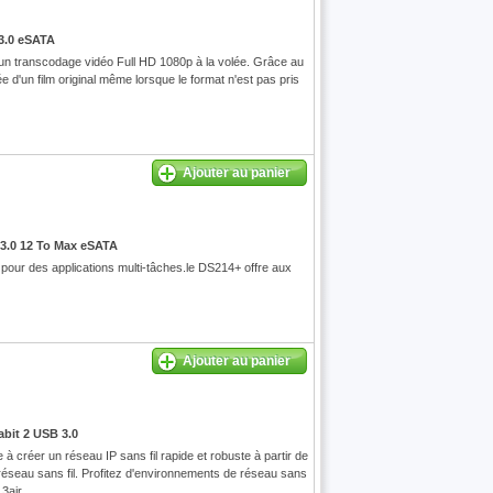
3.0 eSATA
 un transcodage vidéo Full HD 1080p à la volée. Grâce au
d'un film original même lorsque le format n'est pas pris
Ajouter au panier
3.0 12 To Max eSATA
ur des applications multi-tâches.le DS214+ offre aux
Ajouter au panier
bit 2 USB 3.0
 créer un réseau IP sans fil rapide et robuste à partir de
n réseau sans fil. Profitez d'environnements de réseau sans
3air.