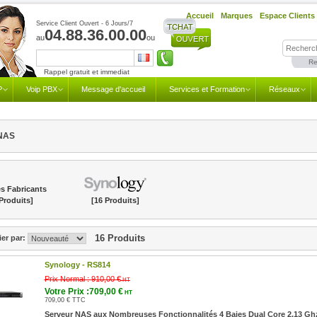
Accueil
Marques
Espace Clients
Service Client Ouvert - 6 Jours/7
04.88.36.00.00
au
ou
Re
Rappel gratuit et immediat
P
Voip PBX
Message d'accueil
Services et Formation
Réseaux
NAS
s Fabricants
Produits]
[16 Produits]
16 Produits
ier par:
Synology -
RS814
Prix Normal :
910,00 €
HT
Votre Prix :709,00 €
HT
709,00 € TTC
Serveur NAS aux Nombreuses Fonctionnalités 4 Baies Dual Core 2.13 Gh