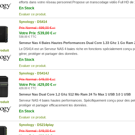
efforts dans votre réseau personnel.Propose un transcodage vidéo Full HD de
En Stock
Evaluer ce produit.
Synology -
DS414
Prix Normal :
699,00 €
HT
Votre Prix :539,00 €
HT
539,00 € TTC
Serveur Nas 4 Baies Hautes Performances Dual Core 1.33 Ghz 1 Go Ram 
Le DS414 est un Serveur NAS 4 baies riche en fonctions spécialement conçu po
roduit
gérer, protéger et partager des données.
En Stock
Evaluer ce produit.
Synology -
DS414J
Prix Normal :
549,00 €
HT
Votre Prix :429,00 €
HT
429,00 € TTC
Serveur Nas Dual Core 1.2 Ghz 512 Mo Ram 24 To Max 1 USB 3.0 1 USB
Serveur NAS 4 baies hautes performances. Spécifiquement conçu pour des petits
roduit
protéger et partager efficacement les données.
En Stock
Evaluer ce produit.
Synology -
DS214play
Prix Normal :
549,00 €
HT