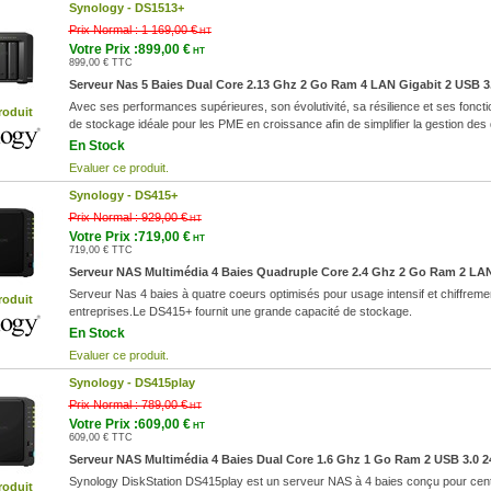
Synology -
DS1513+
Prix Normal :
1 169,00 €
HT
Votre Prix :899,00 €
HT
899,00 € TTC
Serveur Nas 5 Baies Dual Core 2.13 Ghz 2 Go Ram 4 LAN Gigabit 2 USB 3
Avec ses performances supérieures, son évolutivité, sa résilience et ses fonct
roduit
de stockage idéale pour les PME en croissance afin de simplifier la gestion des
En Stock
Evaluer ce produit.
Synology -
DS415+
Prix Normal :
929,00 €
HT
Votre Prix :719,00 €
HT
719,00 € TTC
Serveur NAS Multimédia 4 Baies Quadruple Core 2.4 Ghz 2 Go Ram 2 LAN
Serveur Nas 4 baies à quatre coeurs optimisés pour usage intensif et chiffre
roduit
entreprises.Le DS415+ fournit une grande capacité de stockage.
En Stock
Evaluer ce produit.
Synology -
DS415play
Prix Normal :
789,00 €
HT
Votre Prix :609,00 €
HT
609,00 € TTC
Serveur NAS Multimédia 4 Baies Dual Core 1.6 Ghz 1 Go Ram 2 USB 3.0 2
Synology DiskStation DS415play est un serveur NAS à 4 baies conçu pour centra
roduit