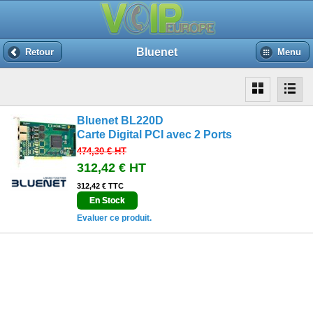
Bluenet
Retour
Menu
Bluenet BL220D
Carte Digital PCI avec 2 Ports
474,30 €
HT
312,42 €
HT
312,42 € TTC
En Stock
Evaluer ce produit.