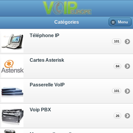
Catégories
Menu
Téléphone IP
101
Cartes Asterisk
84
Passerelle VoIP
101
Voip PBX
26