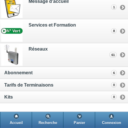
Message d'accueil
1
Services et Formation
8
Réseaux
61
Abonnement
6
Tarifs de Terminaisons
0
Kits
0
Accueil
Recherche
Panier
Connexion