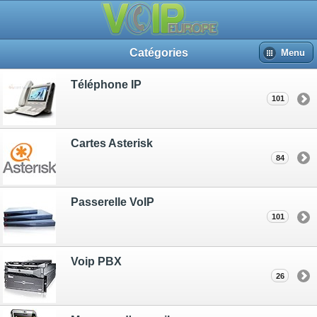
Catégories
Menu
Téléphone IP
101
Cartes Asterisk
84
Passerelle VoIP
101
Voip PBX
26