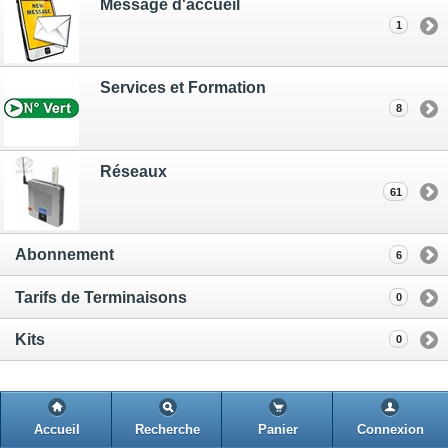
Message d'accueil
1
Services et Formation
8
Réseaux
61
Abonnement
6
Tarifs de Terminaisons
0
Kits
0
Accueil
Recherche
Panier
Connexion