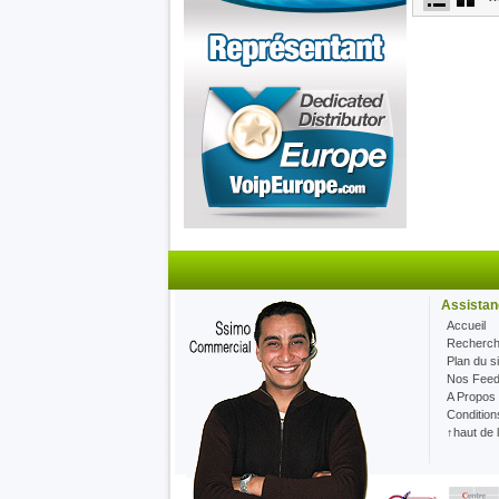
Les cartes
Chez Voip
Openvox
Assistan
France
Accueil
Recherc
Plan du si
Nos Fee
A Propos
Condition
↑haut de 