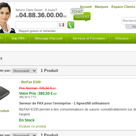
Accueil
Marques
Espace Clients
Service Client Ouvert - 6 Jours/7
04.88.36.00.00
au
ou
Re
Rappel gratuit et immediat
P
Voip PBX
Message d'accueil
Services et Formation
Réseaux
ax
1 Produit
ier par:
-
BizFax E100
Prix Normal :
435,50 €
HT
Votre Prix :380,50 €
HT
380,50 € TTC
Serveur de FAX pour l'entreprise - 1 lignes/50 utilisateurs
BizFAX-E100 permet à des consommateurs de sauver considérablement sur des res
roduit
l'argent.
En Stock
Evaluer ce produit.
1 Produit
ier par: