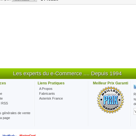
Les experts du e-Commerce .... Depuis 1994
ces
Liens Pratiques
Meilleur Prix Garanti
A Propos
he
Fabricants
R
te
Asterisk France
s
d RSS
d
s générales de vente
la page