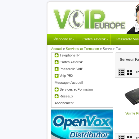
Téléphone IP
Cartes Asterisk
Passerelle VoI
Accueil
»
Services et Formation
»
Serveur Fax
Téléphone IP
Serveur F
Cartes Asterisk
Passerelle VoIP
Tr
Voip PBX
Message d'accueil
Services et Formation
Réseaux
Abonnement
Voir le P
Tr